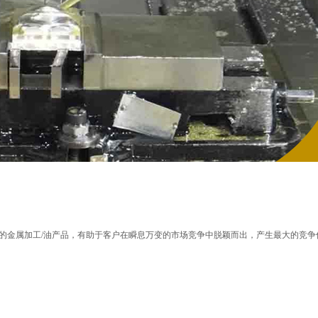
PRODUCTS＆SOLUTIONS
术的金属加工/油产品，有助于客户在瞬息万变的市场竞争中脱颖而出，产生最大的竞