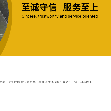
争优势。 我们的研发专家持续不断地研究环保的长寿命加工液，具有以下